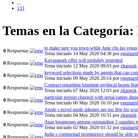
...
133
Temas en la Categoría:
to make sure you town while June cbs las vegas
0
Respuestas
Tema iniciado 14 May 2020 04:38
por
egumars
Kavanaugh offer will probably regretted
0
Respuestas
Tema iniciado 12 May 2020 09:03
por
zhangzk
keyword selections made by agents that can co
0
Respuestas
Tema iniciado 09 May 2020 20:14
por
egumars
Contract regarding longtime mythical beasts fish
0
Respuestas
Tema iniciado 07 May 2020 12:03
por
zhangzk
particular person charged with serial eating dinn
0
Respuestas
Tema iniciado 06 May 2020 16:10
por
egumars
Apple s novel apple iphones are too Big for w
0
Respuestas
Tema iniciado 04 May 2020 16:51
por
zhangzk
Apar businesses among outstanding 5 supplies t
0
Respuestas
Tema iniciado 02 May 2020 01:32
por
egumars
India s continental prominence should be able to
0
Respuestas