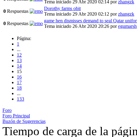
Tema iniciado 29 Abr 2020 02:14
por
zhangzk
Dorothy farms obit
0
Respuestas
Tema iniciado 29 Abr 2020 02:12
por
zhangzk
game hen dismisses demand to seal Qatar unifo
0
Respuestas
Tema iniciado 26 Abr 2020 20:26
por
egumarsh
Página:
1
...
12
13
14
15
16
17
18
...
133
Foro
Foro Principal
Buzón de Sugerencias
Tiempo de carga de la pági