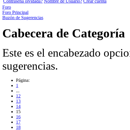
Contraseña olvidada?
Nombre de Usuario?
Crear cuenta
Foro
Foro Principal
Buzón de Sugerencias
Cabecera de Categoría
Este es el encabezado opcio
sugerencias.
Página:
1
...
12
13
14
15
16
17
18