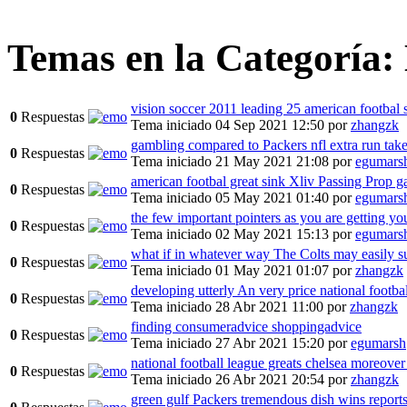
Temas en la Categoría:
vision soccer 2011 leading 25 american footbal 
0
Respuestas
Tema iniciado 04 Sep 2021 12:50
por
zhangzk
gambling compared to Packers nfl extra run tak
0
Respuestas
Tema iniciado 21 May 2021 21:08
por
egumars
american footbal great sink Xliv Passing Prop 
0
Respuestas
Tema iniciado 05 May 2021 01:40
por
egumars
the few important pointers as you are getting yo
0
Respuestas
Tema iniciado 02 May 2021 15:13
por
egumars
what if in whatever way The Colts may easily s
0
Respuestas
Tema iniciado 01 May 2021 01:07
por
zhangzk
developing utterly An very price national footbal
0
Respuestas
Tema iniciado 28 Abr 2021 11:00
por
zhangzk
finding consumeradvice shoppingadvice
0
Respuestas
Tema iniciado 27 Abr 2021 15:20
por
egumarsh
national football league greats chelsea moreover
0
Respuestas
Tema iniciado 26 Abr 2021 20:54
por
zhangzk
green gulf Packers tremendous dish wins report