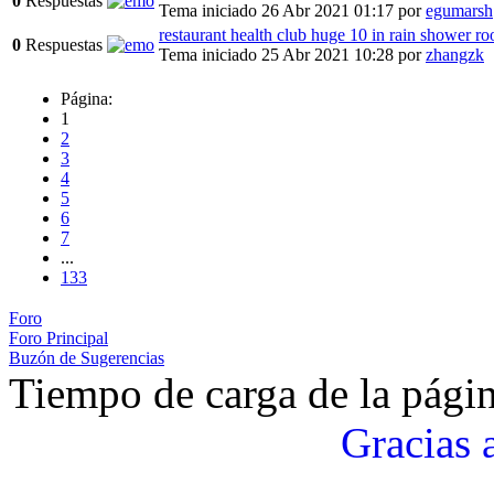
0
Respuestas
Tema iniciado 26 Abr 2021 01:17
por
egumarsh
restaurant health club huge 10 in rain shower r
0
Respuestas
Tema iniciado 25 Abr 2021 10:28
por
zhangzk
Página:
1
2
3
4
5
6
7
...
133
Foro
Foro Principal
Buzón de Sugerencias
Tiempo de carga de la pági
Gracias 